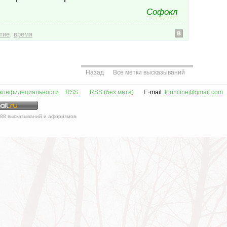
Софокл
,
тие
время
Назад
Все метки высказываний
 конфидециальности
RSS
RSS (без мата)
E
-
mail
:
foriniline@gmail.com
88
высказываний и афоризмов.