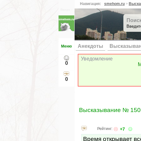
Навигация:
smehom.ru
>
Выска
Вверх ↑
Поис
Введит
Анекдоты
Высказыва
Меню
Уведомление
0
М
0
Высказывание № 150
Рейтинг:
+7
Время открывает всё