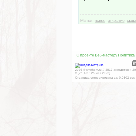
Метки:
,
,
ясное
открытие
скры
О проекте
Веб-мастеру
Политика
2026
©
smehom.ru
//
4817
анекдотов и
20
// [v:1.4/rf :
25 мая 2025
]
Страница сгенерирована за:
0.0302
сек.