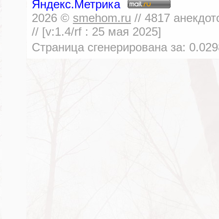
2026
©
smehom.ru
//
4817
анекдот
// [v:1.4/rf :
25 мая 2025
]
Страница сгенерирована за:
0.029