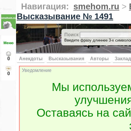
Навигация:
smehom.ru
>
Вверх ↑
Высказывание № 1491
Поиск
Введите фразу длиннее 3-х символов
Меню
0
Анекдоты
Высказывания
Авторы
Заклад
Уведомление
0
Мы используе
улучшения
Оставаясь на сай