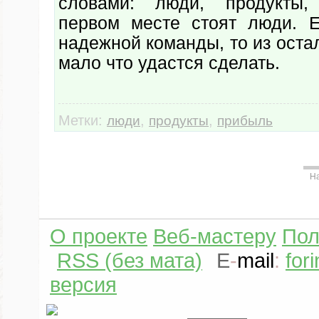
словами: люди, продукты
первом месте стоят люди. 
надежной команды, то из ост
мало что удастся сделать.
Метки:
,
,
люди
продукты
прибыль
Н
О проекте
Веб-мастеру
Пол
RSS (без мата)
E
-
mail
:
for
версия