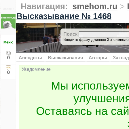
Навигация:
smehom.ru
>
Вверх ↑
Высказывание № 1468
Поиск
Введите фразу длиннее 3-х символов
Меню
0
Анекдоты
Высказывания
Авторы
Заклад
Уведомление
0
Мы используе
улучшения
Оставаясь на сай