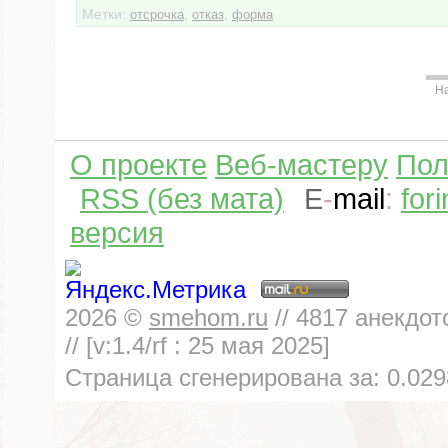
Метки:
,
,
отсрочка
отказ
форма
Н
О проекте
Веб-мастеру
Пол
RSS (без мата)
E
-
mail
:
for
версия
2026
©
smehom.ru
//
4817
анекдот
// [v:1.4/rf :
25 мая 2025
]
Страница сгенерирована за:
0.029