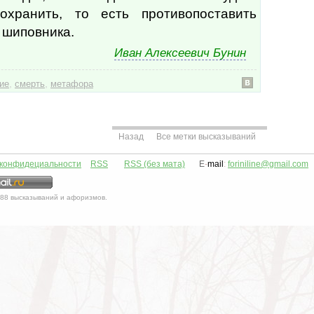
охранить, то есть противопоставить
 шиповника.
Иван Алексеевич Бунин
,
,
ие
смерть
метафора
Назад
Все метки высказываний
 конфидециальности
RSS
RSS (без мата)
E
-
mail
:
foriniline@gmail.com
88
высказываний и афоризмов.