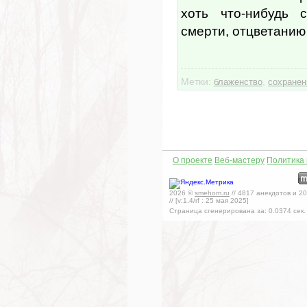
хоть что-нибудь с
смерти, отцветанию
Метки:
,
блаженство
сохранен
О проекте
Веб-мастеру
Политика
2026
©
smehom.ru
//
4817
анекдотов и
20
// [v:1.4/rf :
25 мая 2025
]
Страница сгенерирована за:
0.0374
сек.