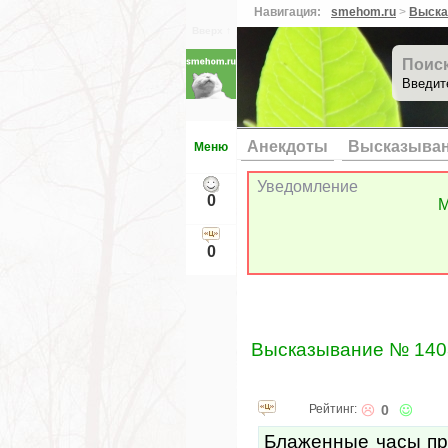
Навигация:
smehom.ru
>
Выска
Вверх ↑
Поис
Введит
Анекдоты
Высказыва
Меню
Уведомление
0
М
0
Высказывание № 140
Рейтинг:
0
Блаженные часы про