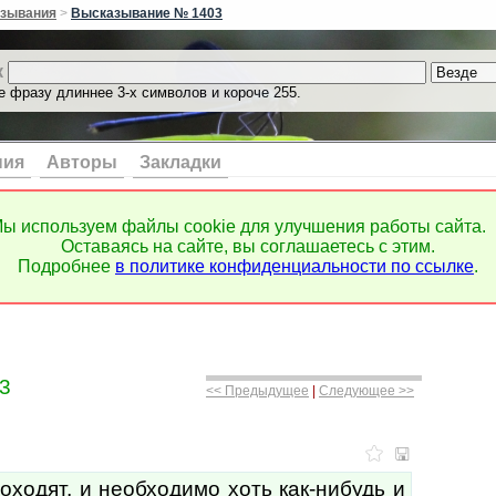
зывания
>
Высказывание № 1403
к
е фразу длиннее 3-х символов и короче 255.
ния
Авторы
Закладки
ы используем файлы cookie для улучшения работы сайта.
Оставаясь на сайте, вы соглашаетесь с этим.
Подробнее
в политике конфиденциальности по ссылке
.
3
<< Предыдущее
|
Следующее >>
ходят, и необходимо хоть как-нибудь и