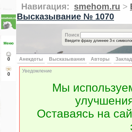
Навигация:
smehom.ru
>
Вверх ↑
Высказывание № 1070
Поиск
Введите фразу длиннее 3-х символов
Меню
0
Анекдоты
Высказывания
Авторы
Заклад
Уведомление
0
Мы используе
улучшения
Оставаясь на сай