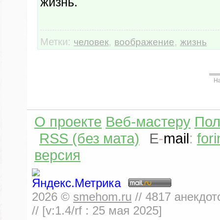
жизнь.
Метки:
,
,
человек
воображение
жизнь
Н
О проекте
Веб-мастеру
Пол
RSS (без мата)
E
-
mail
:
for
версия
2026
©
smehom.ru
//
4817
анекдот
// [v:1.4/rf :
25 мая 2025
]