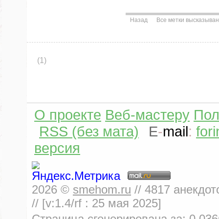
Назад
Все метки высказыва
(1)
О проекте
Веб-мастеру
Пол
RSS (без мата)
E
-
mail
:
for
версия
2026
©
smehom.ru
//
4817
анекдот
// [v:1.4/rf :
25 мая 2025
]
Страница сгенерирована за:
0.036