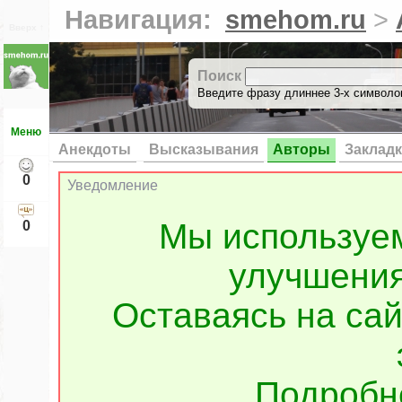
Навигация:
smehom.ru
>
Вверх ↑
Поиск
Введите фразу длиннее 3-х символов
Меню
Анекдоты
Высказывания
Авторы
Заклад
0
Уведомление
Мы используе
0
улучшения
Оставаясь на сай
Подроб