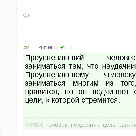
(1)
Рейтинг:
+1
Преуспевающий челов
заниматься тем, что неудачни
Преуспевающему человек
заниматься многим из тог
нравится, но он подчиняет 
цели, к которой стремится.
Метки:
,
,
,
человек
неудачник
цель
занят