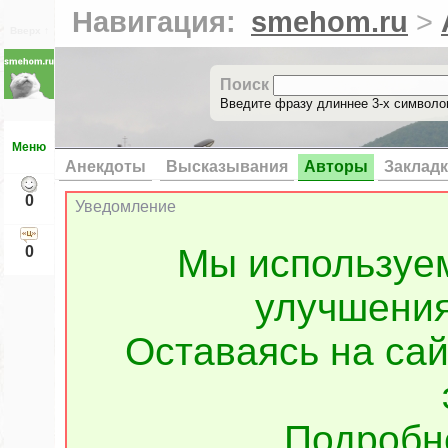
Навигация:
smehom.ru
>
Вверх ↑
Поиск
Введите фразу длиннее 3-х символов
Меню
Анекдоты
Высказывания
Авторы
Заклад
0
Уведомление
Мы используе
0
улучшения
Оставаясь на сай
Подроб