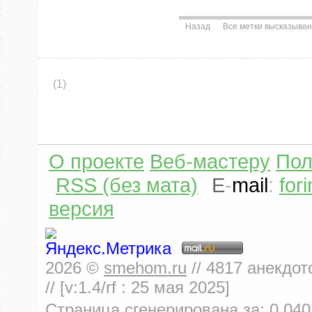
Назад
Все метки высказыва
(1)
О проекте
Веб-мастеру
Пол
RSS (без мата)
E
-
mail
:
for
версия
2026
©
smehom.ru
//
4817
анекдот
// [v:1.4/rf :
25 мая 2025
]
Страница сгенерирована за:
0.040