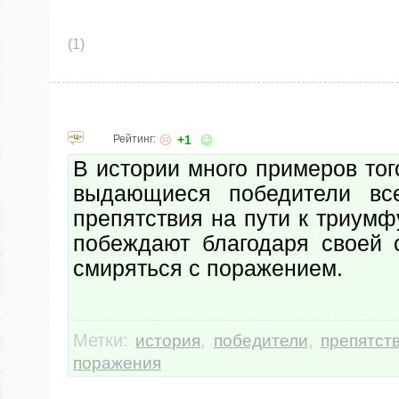
(1)
Рейтинг:
+1
В истории много примеров тог
выдающиеся победители все
препятствия на пути к триумфу
побеждают благодаря своей 
смиряться с поражением.
Метки:
,
,
история
победители
препятст
поражения