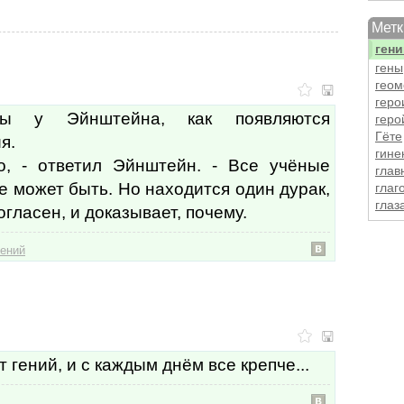
гене
Метк
гене
гени
гены
геом
геро
ды у Эйнштейна, как появляются
геро
Гёте
я.
гине
о, - ответил Эйнштейн. - Все учёные
глав
не может быть. Hо находится один дурак,
глаг
глаз
огласен, и доказывает, почему.
глам
глуп
гений
глуп
глюк
год
гол
голо
голо
голо
т гений, и с каждым днём все крепче...
голо
голо