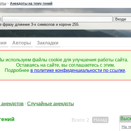
выпу
оты
>
Анекдоты на тему гений
выр
выск
к
выст
выст
е фразу длиннее 3-х символов и короче 255.
выст
выхо
вых
ния
Авторы
Закладки
гада
гада
гадж
ы используем файлы cookie для улучшения работы сайта.
гадо
Оставаясь на сайте, вы соглашаетесь с этим.
газе
Подробнее
в политике конфиденциальности по ссылке
.
газе
газо
галс
гамб
гара
гард
 анекдотов
/
Случайные анекдоты
гарм
Гарр
гений
Выск
гвоз
Назад
Всего: 2
гвоз
На 
гемо