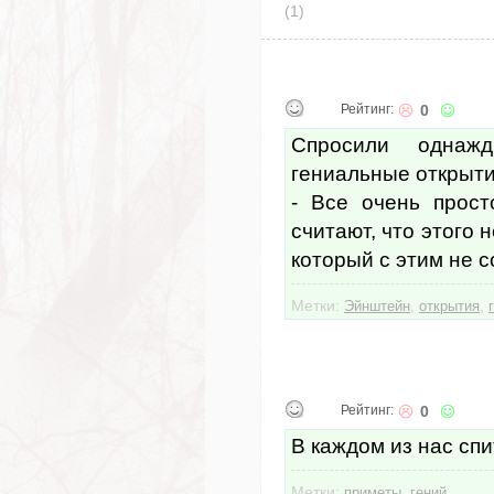
(1)
Рейтинг:
0
Спросили однаж
гениальные открыти
- Все очень прост
считают, что этого 
который с этим не с
Метки:
,
,
Эйнштейн
открытия
Рейтинг:
0
В каждом из нас спи
Метки:
,
приметы
гений