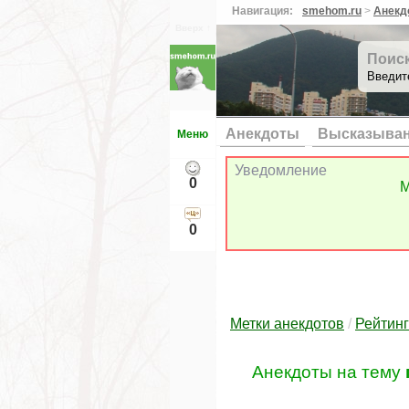
Навигация:
smehom.ru
>
Анекд
Вверх ↑
Поис
Введит
Анекдоты
Высказыва
Меню
Уведомление
0
М
0
Метки анекдотов
/
Рейтинг
Анекдоты на тему