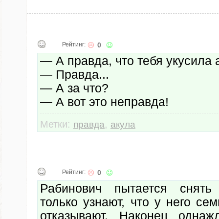
Рейтинг:
0
— А пpавда, что тебя укусила 
— Пpавда...
— А за что?
— А вот это непpавда!
Метки:
,
правда
акула
Рейтинг:
0
Рабинович пытается снять 
только узнают, что у него сем
отказывают. Наконец однаж