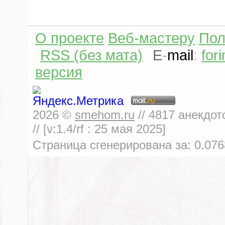
О проекте
Веб-мастеру
Пол
RSS (без мата)
E
-
mail
:
for
версия
2026
©
smehom.ru
//
4817
анекдот
// [v:1.4/rf :
25 мая 2025
]
Страница сгенерирована за:
0.076