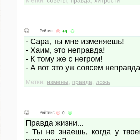
Метки:
,
,
советы
правда
хитрости
Рейтинг:
+4
- Сара, ты мне изменяешь!
- Хаим, это неправда!
- К тому же с негром!
- А вот это уж совсем неправда
Метки:
,
,
измены
правда
ложь
Рейтинг:
0
Правда жизни...
- Ты не знаешь, когда у тво