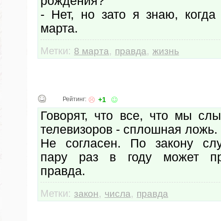
рождения?
- Нет, но зато я знаю, когд
марта.
Метки:
,
,
8 марта
правда
жизнь
Рейтинг:
+1
Говорят, что все, что мы сл
телевизоров - сплошная ложь.
Не согласен. По закону сл
пару раз в году может пр
правда.
Метки:
,
,
закон
числа
правда