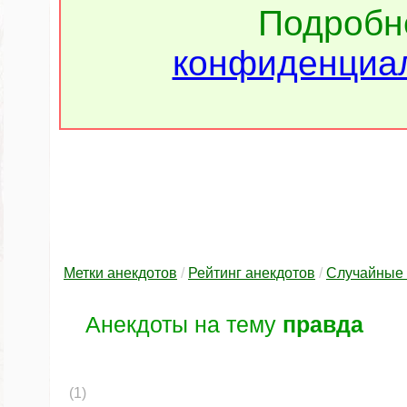
Подроб
конфиденциал
Метки анекдотов
/
Рейтинг анекдотов
/
Случайные 
Анекдоты на тему
правда
(1)