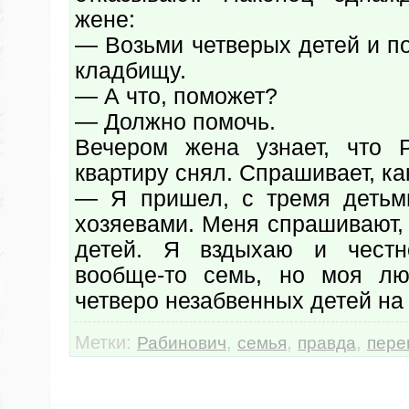
жене:
— Возьми четверых детей и п
кладбищу.
— А что, поможет?
— Должно помочь.
Вечером жена узнает, что 
квартиру снял. Спрашивает, ка
— Я пришел, с тремя детьм
хозяевами. Меня спрашивают, 
детей. Я вздыхаю и честн
вообще-то семь, но моя л
четверо незабвенных детей на
Метки:
,
,
,
Рабинович
семья
правда
пере