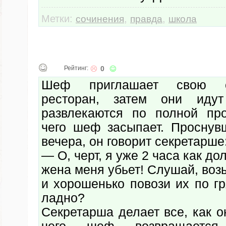
Метки:
,
,
сочинения
правда
школа
Рейтинг:
0
Шеф приглашает свою с
ресторан, затем они идут
развлекаются по полной пр
чего шеф засыпает. Проснув
вечера, он говорит секретарше
— О, черт, я уже 2 часа как д
жена меня убьет! Слушай, воз
и хорошенько повози их по гр
ладно?
Секретарша делает все, как о