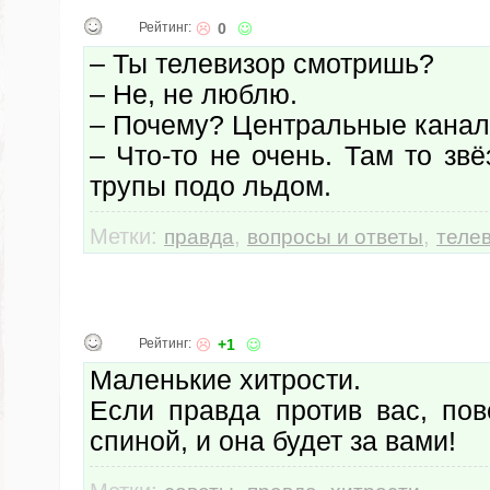
Рейтинг:
0
– Ты телевизор смотришь?
– Не, не люблю.
– Почему? Центральные канал
– Что-то не очень. Там то звё
трупы подо льдом.
Метки:
,
,
правда
вопросы и ответы
теле
Рейтинг:
+1
Маленькие хитрости.
Если правда против вас, пов
спиной, и она будет за вами!