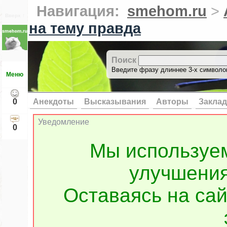
Навигация:
smehom.ru
>
Вверх ↑
на тему правда
Поиск
Введите фразу длиннее 3-х символов
Меню
0
Анекдоты
Высказывания
Авторы
Заклад
Уведомление
0
Мы используе
улучшения
Оставаясь на сай