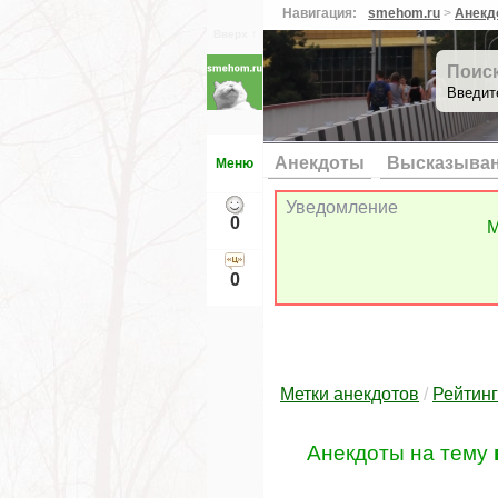
Навигация:
smehom.ru
>
Анекд
Вверх ↑
Поис
Введит
Анекдоты
Высказыва
Меню
Уведомление
0
М
0
Метки анекдотов
/
Рейтинг
Анекдоты на тему