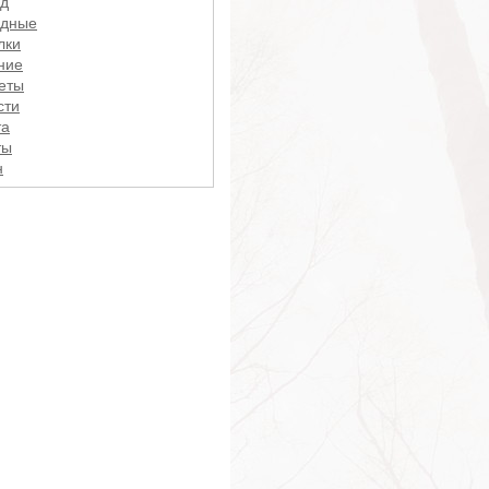
д
одные
лки
ние
еты
сти
та
ты
н
тук
ургер
нтия
ероб
ония
и Поттер
ди
дь
ррой
алогия
рал
й
етрия
и