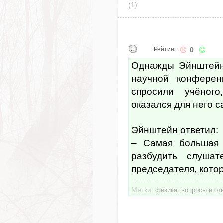
(1)
Рейтинг:
0
Однажды Эйнштейн
научной конферен
спросили учёног
оказался для него 
Эйнштейн ответил:
– Самая большая 
разбудить слушат
председателя, кото
Метки:
,
физика
вопросы и от