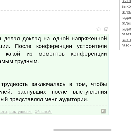
выхо
вых
гада
гада
гадж
гадо
газе
 делал доклад на одной напряжённой
газе
ции. После конференции устроители
газо
галс
о, какой из моментов конференции
гамб
самым трудным.
гара
гард
гарм
Гарр
трудность заключалась в том, чтобы
гвоз
гвоз
елей, заснувших после выступления
гемо
рый представлял меня аудитории.
гене
гене
,
,
веты
выступления
Эйнштейн
гени
гены
геом
геро