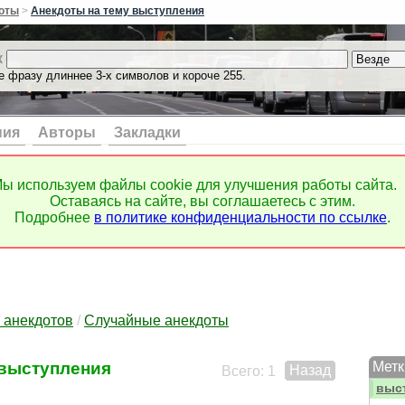
вре
оты
>
Анекдоты на тему выступления
вскр
встр
к
встр
е фразу длиннее 3-х символов и короче 255.
ВУЗ
вчер
вши
выб
ния
Авторы
Закладки
выб
выве
выв
ы используем файлы cookie для улучшения работы сайта.
выго
Оставаясь на сайте, вы соглашаетесь с этим.
выж
Подробнее
в политике конфиденциальности по ссылке
.
выи
выку
выпи
вып
выпу
выр
 анекдотов
/
Случайные анекдоты
выск
выст
выступления
Метк
Назад
выст
Всего: 1
выс