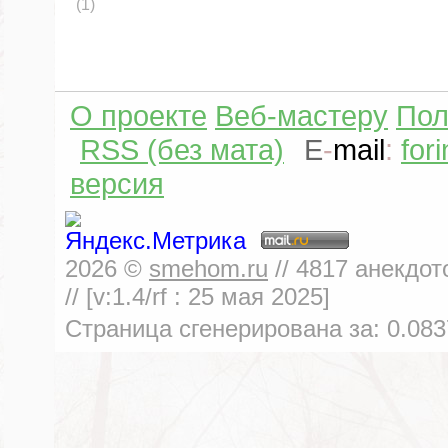
(1)
О проекте
Веб-мастеру
Пол
RSS (без мата)
E
-
mail
:
for
версия
2026
©
smehom.ru
//
4817
анекдот
// [v:1.4/rf :
25 мая 2025
]
Страница сгенерирована за:
0.083