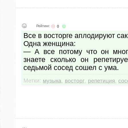
Рейтинг:
0
Все в восторге аплодируют са
Одна женщина:
— А все потому что он мног
знаете сколько он репетиру
седьмой сосед сошел с ума.
Метки:
,
,
,
музыка
восторг
репетиция
сос