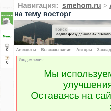
Навигация:
smehom.ru
>
Вверх ↑
на тему восторг
Поиск
Введите фразу длиннее 3-х символов
Меню
0
Анекдоты
Высказывания
Авторы
Заклад
Уведомление
0
Мы используе
улучшения
Оставаясь на сай