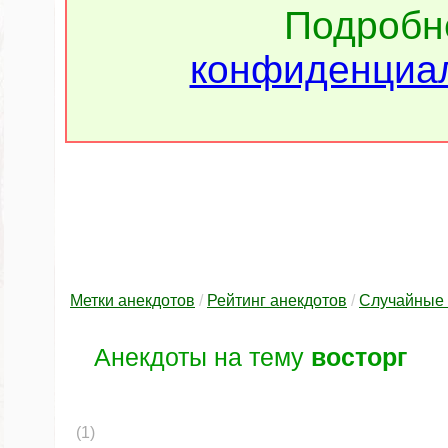
Подроб
конфиденциал
Метки анекдотов
/
Рейтинг анекдотов
/
Случайные 
Анекдоты на тему
восторг
(1)