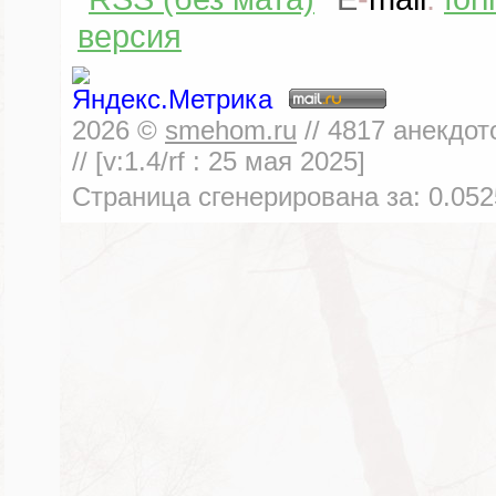
версия
2026
©
smehom.ru
//
4817
анекдот
// [v:1.4/rf :
25 мая 2025
]
Страница сгенерирована за:
0.052