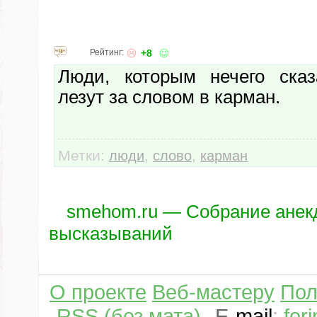
Рейтинг:
+8
Люди, которым нечего сказ
лезут за словом в карман.
Метки:
,
,
люди
слово
карман
smehom.ru — Собрание анек
высказываний
О проекте
Веб-мастеру
Пол
RSS (без мата)
E
-
mail
:
for