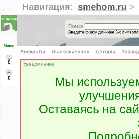
Навигация:
smehom.ru
>
Вверх ↑
Поиск
Введите фразу длиннее 3-х символов
Меню
Анекдоты
Высказывания
Авторы
Заклад
0
Уведомление
Мы используе
0
улучшения
Оставаясь на сай
Подроб