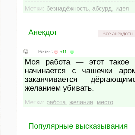
Метки:
,
,
безнадёжность
абсурд
идея
Анекдот
Все анекдоты
Рейтинг:
+11
Моя работа — этот такое м
начинается с чашечки аром
заканчивается дёргающ
желанием убивать.
Метки:
,
,
работа
желания
место
Популярные высказывания