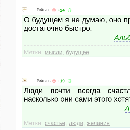
Рейтинг:
+24
О будущем я не думаю, оно пр
достаточно быстро.
Аль
Метки:
,
мысли
будущее
Рейтинг:
+19
Люди почти всегда счастл
насколько они сами этого хотят
А
Метки:
,
,
счастье
люди
желания