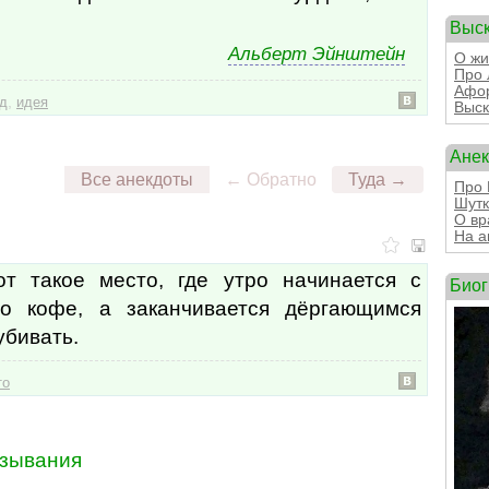
Выс
Альберт Эйнштейн
О жи
Про 
Афор
,
д
идея
Выск
Ане
Все анекдоты
← Обратно
Туда →
Про 
Шутк
О вр
На а
т такое место, где утро начинается с
Био
го кофе, а заканчивается дёргающимся
убивать.
то
зывания