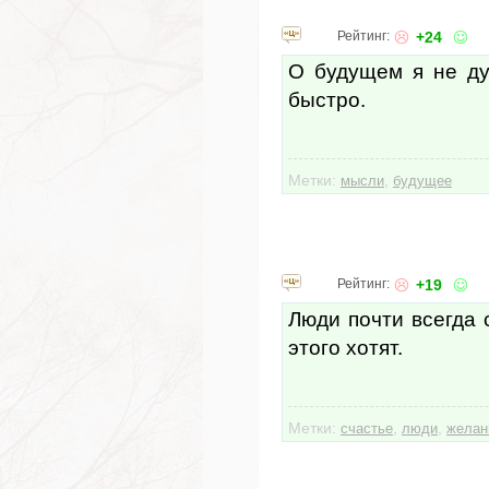
Рейтинг:
+24
О будущем я не ду
быстро.
Метки:
,
мысли
будущее
Рейтинг:
+19
Люди почти всегда 
этого хотят.
Метки:
,
,
счастье
люди
желан