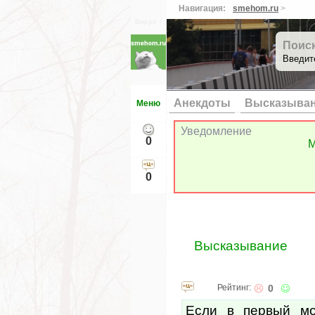
Навигация:
smehom.ru
>
Вверх ↑
Поис
Введит
Анекдоты
Высказыва
Меню
Уведомление
0
М
0
Высказывание
Рейтинг:
0
Если в первый мо