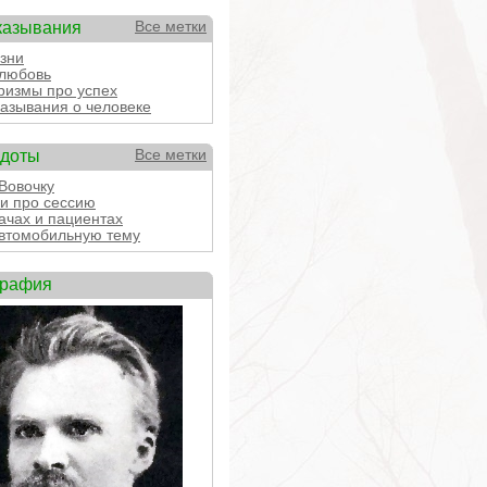
казывания
Все метки
зни
любовь
измы про успех
азывания о человеке
кдоты
Все метки
Вовочку
и про сессию
ачах и пациентах
втомобильную тему
графия