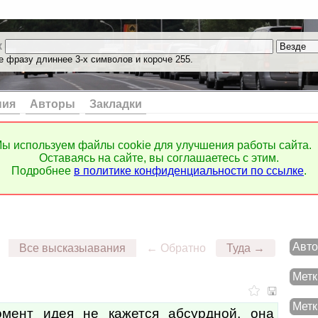
к
е фразу длиннее 3-х символов и короче 255.
ния
Авторы
Закладки
ы используем файлы cookie для улучшения работы сайта.
Оставаясь на сайте, вы соглашаетесь с этим.
Подробнее
в политике конфиденциальности по ссылке
.
Авто
Все высказыавания
← Обратно
Туда →
Метк
Метк
мент идея не кажется абсурдной, она