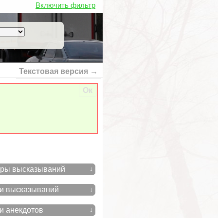
Включить фильтр
Текстовая версия →
Ок
ры высказываний
↓
и высказываний
↓
и анекдотов
↓