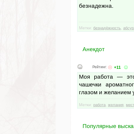
безнадежна.
Метки:
,
безнадёжность
абсур
Анекдот
Рейтинг:
+11
Моя работа — это
чашечки ароматно
глазом и желанием 
Метки:
,
,
работа
желания
мес
Популярные выска