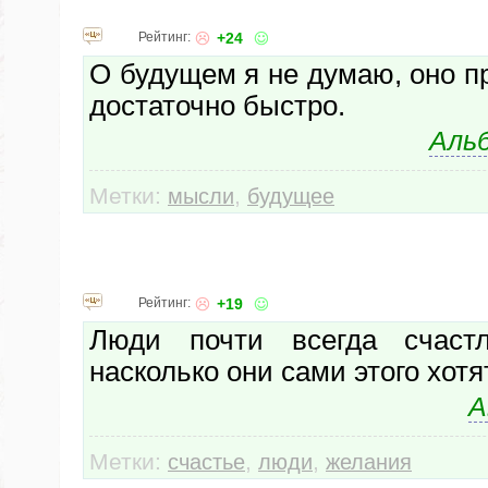
Рейтинг:
+24
О будущем я не думаю, оно пр
достаточно быстро.
Аль
Метки:
,
мысли
будущее
Рейтинг:
+19
Люди почти всегда счастл
насколько они сами этого хотят
А
Метки:
,
,
счастье
люди
желания