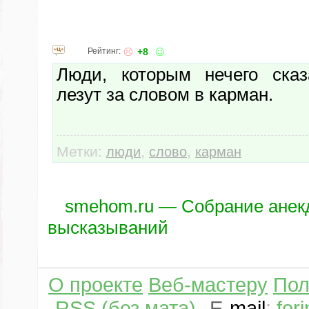
Рейтинг:
+8
Люди, которым нечего сказ
лезут за словом в карман.
Метки:
,
,
люди
слово
карман
smehom.ru — Собрание анек
высказываний
О проекте
Веб-мастеру
Пол
RSS (без мата)
E
-
mail
:
for