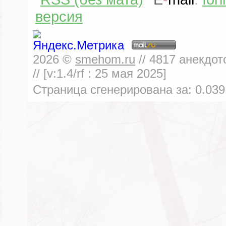
версия
2026
©
smehom.ru
//
4817
анекдот
// [v:1.4/rf :
25 мая 2025
]
Страница сгенерирована за:
0.039