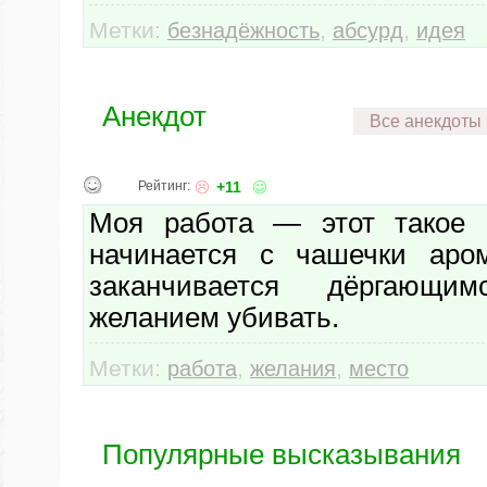
Метки:
,
,
безнадёжность
абсурд
идея
Анекдот
Все анекдоты
Рейтинг:
+11
Моя работа — этот такое м
начинается с чашечки аром
заканчивается дёргающ
желанием убивать.
Метки:
,
,
работа
желания
место
Популярные высказывания