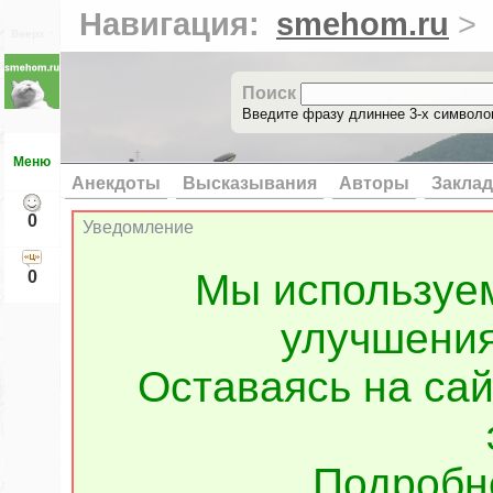
Навигация:
smehom.ru
>
Вверх ↑
Поиск
Введите фразу длиннее 3-х символов
Меню
Анекдоты
Высказывания
Авторы
Заклад
0
Уведомление
Мы используе
0
улучшения
Оставаясь на сай
Подроб