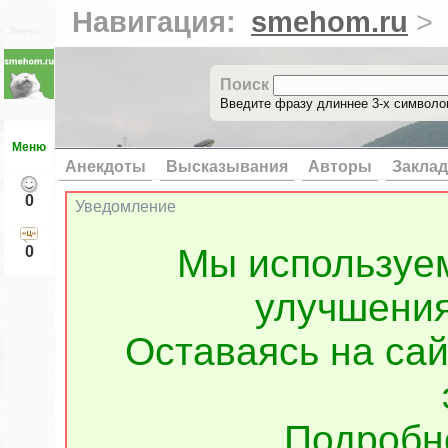
Навигация:
smehom.ru
>
Вверх ↑
Поиск
Введите фразу длиннее 3-х символов
Меню
Анекдоты
Высказывания
Авторы
Заклад
0
Уведомление
Мы используе
0
улучшения
Оставаясь на сай
Подроб