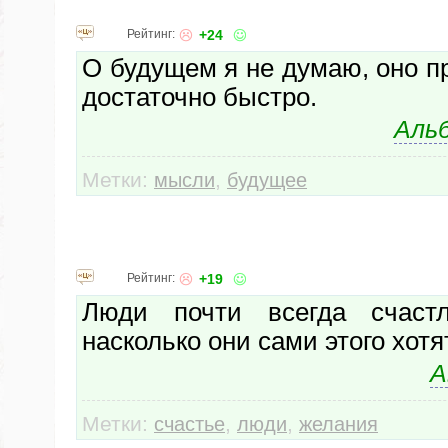
Рейтинг:
+24
О будущем я не думаю, оно пр
достаточно быстро.
Аль
Метки:
,
мысли
будущее
Рейтинг:
+19
Люди почти всегда счастл
насколько они сами этого хотят
А
Метки:
,
,
счастье
люди
желания