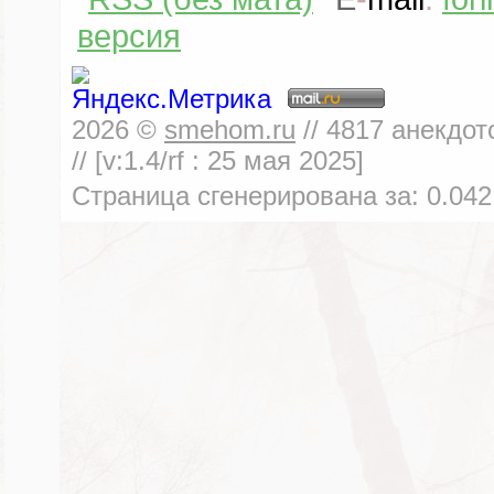
версия
2026
©
smehom.ru
//
4817
анекдот
// [v:1.4/rf :
25 мая 2025
]
Страница сгенерирована за:
0.042