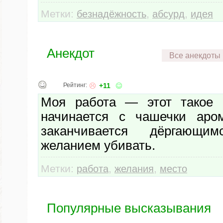
Метки:
,
,
безнадёжность
абсурд
идея
Анекдот
Все анекдоты
Рейтинг:
+11
Моя работа — этот такое м
начинается с чашечки аром
заканчивается дёргающ
желанием убивать.
Метки:
,
,
работа
желания
место
Популярные высказывания