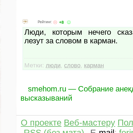
Рейтинг:
+8
Люди, которым нечего сказ
лезут за словом в карман.
Метки:
,
,
люди
слово
карман
smehom.ru — Собрание анек
высказываний
О проекте
Веб-мастеру
Пол
RSS (без мата)
E
-
mail
:
for