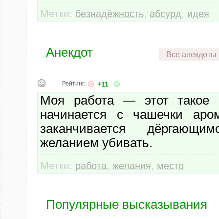
Метки:
,
,
безнадёжность
абсурд
идея
Анекдот
Все анекдоты
Рейтинг:
+11
Моя работа — этот такое м
начинается с чашечки аром
заканчивается дёргающ
желанием убивать.
Метки:
,
,
работа
желания
место
Популярные высказывания