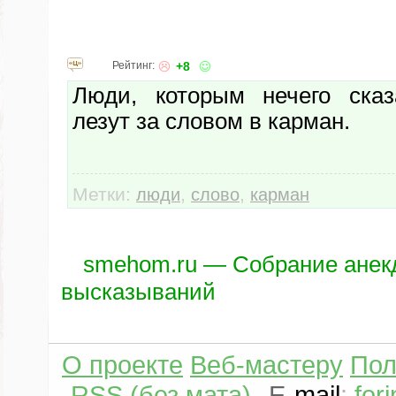
Рейтинг:
+8
Люди, которым нечего сказ
лезут за словом в карман.
Метки:
,
,
люди
слово
карман
smehom.ru — Собрание анек
высказываний
О проекте
Веб-мастеру
Пол
RSS (без мата)
E
-
mail
:
for