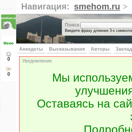
Навигация:
smehom.ru
>
Вверх ↑
Поиск
Введите фразу длиннее 3-х символов
Меню
Анекдоты
Высказывания
Авторы
Заклад
0
Уведомление
Мы используе
0
улучшения
Оставаясь на сай
Подроб