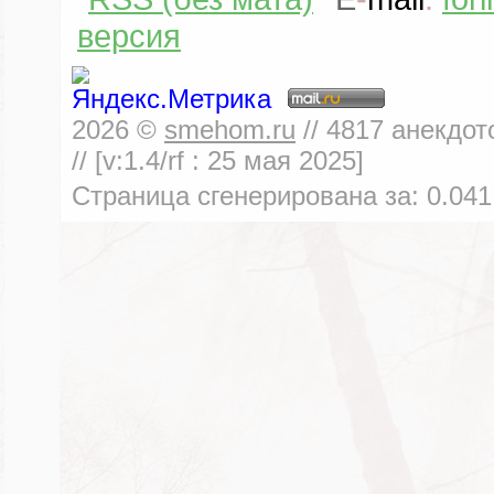
версия
2026
©
smehom.ru
//
4817
анекдот
// [v:1.4/rf :
25 мая 2025
]
Страница сгенерирована за:
0.041