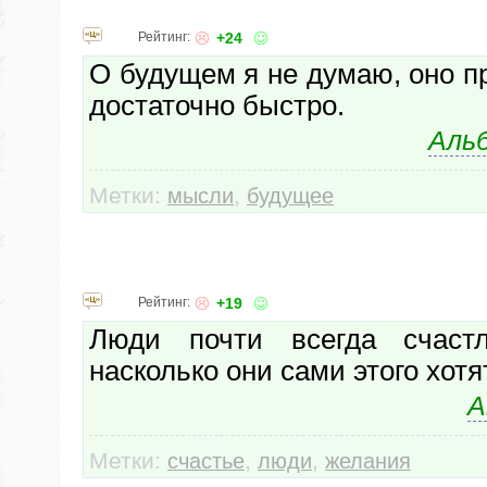
Рейтинг:
+24
О будущем я не думаю, оно пр
достаточно быстро.
Аль
Метки:
,
мысли
будущее
Рейтинг:
+19
Люди почти всегда счастл
насколько они сами этого хотят
А
Метки:
,
,
счастье
люди
желания