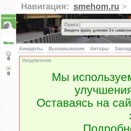
Навигация:
smehom.ru
>
Вверх ↑
Поиск
Введите фразу длиннее 3-х символов
Меню
Анекдоты
Высказывания
Авторы
Заклад
0
Уведомление
Мы используе
0
улучшения
Оставаясь на сай
Подроб