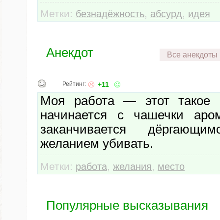
Метки:
,
,
безнадёжность
абсурд
идея
Анекдот
Все анекдоты
Рейтинг:
+11
Моя работа — этот такое м
начинается с чашечки аром
заканчивается дёргающ
желанием убивать.
Метки:
,
,
работа
желания
место
Популярные высказывания