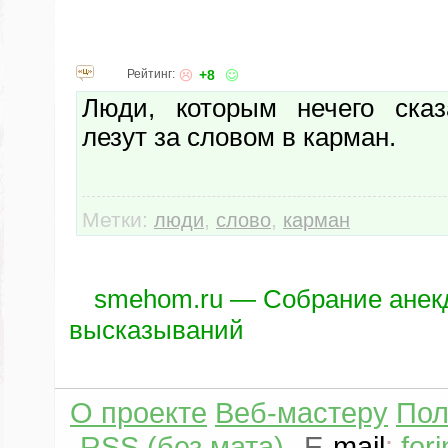
Рейтинг:
+8
Люди, которым нечего сказ
лезут за словом в карман.
Метки:
,
,
люди
слово
карман
smehom.ru — Собрание анек
высказываний
О проекте
Веб-мастеру
Пол
RSS (без мата)
E
-
mail
:
for