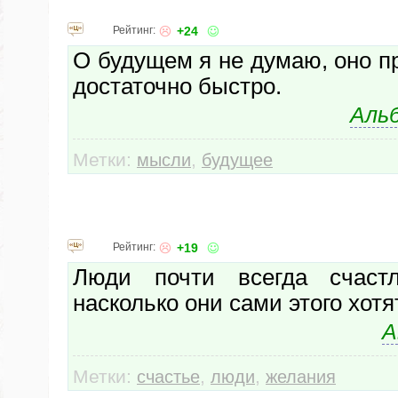
Рейтинг:
+24
О будущем я не думаю, оно пр
достаточно быстро.
Аль
Метки:
,
мысли
будущее
Рейтинг:
+19
Люди почти всегда счастл
насколько они сами этого хотят
А
Метки:
,
,
счастье
люди
желания