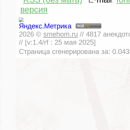
версия
2026
©
smehom.ru
//
4817
анекдот
// [v:1.4/rf :
25 мая 2025
]
Страница сгенерирована за:
0.043