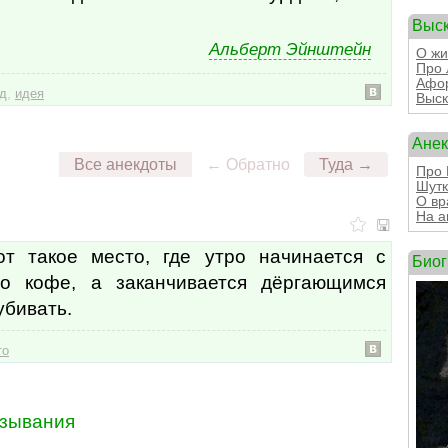
Выс
Альберт Эйнштейн
О жи
Про 
Афор
,
д
идея
Выск
Ане
Все анекдоты
← Обратно
Туда →
Про 
Шутк
О вр
На а
т такое место, где утро начинается с
Био
го кофе, а заканчивается дёргающимся
убивать.
то
зывания