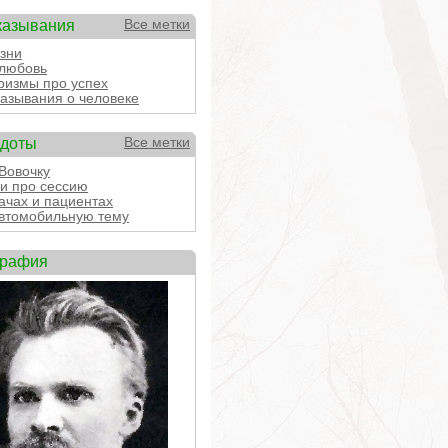
казывания
Все метки
зни
любовь
измы про успех
азывания о человеке
кдоты
Все метки
Вовочку
и про сессию
ачах и пациентах
втомобильную тему
графия