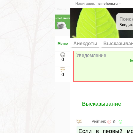
Навигация:
smehom.ru
>
Вверх ↑
Поис
Введит
Анекдоты
Высказыва
Меню
Уведомление
0
М
0
Высказывание
Рейтинг:
0
Если в первый мо