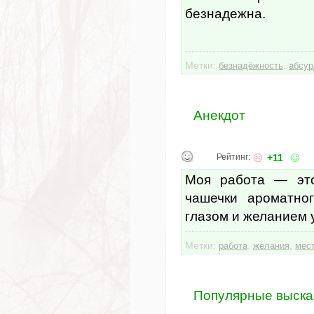
безнадежна.
Метки:
,
безнадёжность
абсур
Анекдот
Рейтинг:
+11
Моя работа — это
чашечки ароматно
глазом и желанием 
Метки:
,
,
работа
желания
мес
Популярные выска