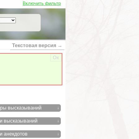
Включить фильтр
Текстовая версия →
Ок
ры высказываний
↓
и высказываний
↓
и анекдотов
↓