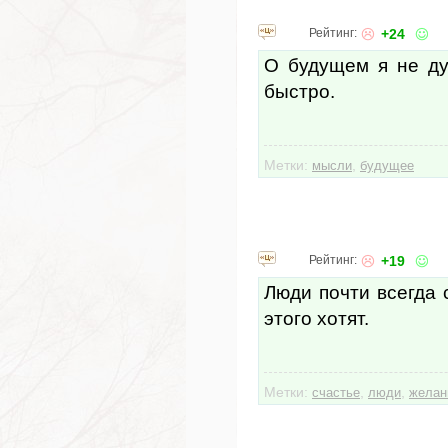
Рейтинг:
+24
О будущем я не ду
быстро.
Метки:
,
мысли
будущее
Рейтинг:
+19
Люди почти всегда 
этого хотят.
Метки:
,
,
счастье
люди
желан