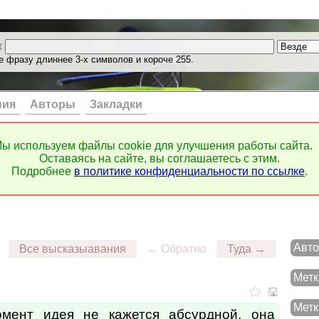
к
е фразу длиннее 3-х символов и короче 255.
ния
Авторы
Закладки
ы используем файлы cookie для улучшения работы сайта.
Оставаясь на сайте, вы соглашаетесь с этим.
Подробнее
в политике конфиденциальности по ссылке
.
Авто
Все высказыавания
← Обратно
Туда →
Метк
Метк
мент идея не кажется абсурдной, она