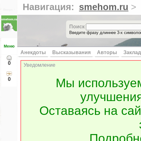
Навигация:
smehom.ru
>
Вверх ↑
Поиск
Введите фразу длиннее 3-х символов
Меню
Анекдоты
Высказывания
Авторы
Заклад
0
Уведомление
Мы используе
0
улучшения
Оставаясь на сай
Подроб