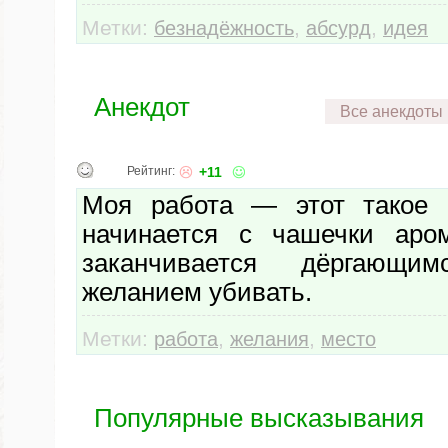
Метки:
,
,
безнадёжность
абсурд
идея
Анекдот
Все анекдоты
Рейтинг:
+11
Моя работа — этот такое м
начинается с чашечки аром
заканчивается дёргающ
желанием убивать.
Метки:
,
,
работа
желания
место
Популярные высказывания