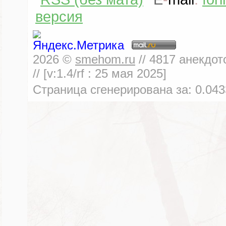
версия
2026
©
smehom.ru
//
4817
анекдот
// [v:1.4/rf :
25 мая 2025
]
Страница сгенерирована за:
0.043