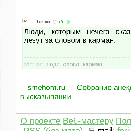
Рейтинг:
+8
Люди, которым нечего сказ
лезут за словом в карман.
Метки:
,
,
люди
слово
карман
smehom.ru — Собрание анек
высказываний
О проекте
Веб-мастеру
Пол
RSS (без мата)
E
-
mail
:
for