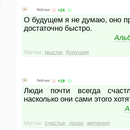
Рейтинг:
+24
О будущем я не думаю, оно пр
достаточно быстро.
Аль
Метки:
,
мысли
будущее
Рейтинг:
+19
Люди почти всегда счастл
насколько они сами этого хотят
А
Метки:
,
,
счастье
люди
желания