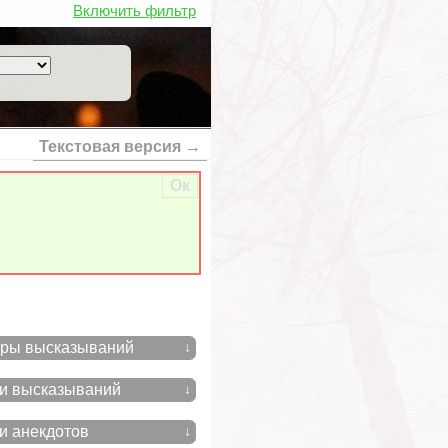
Включить фильтр
Текстовая версия →
Ок
ры высказываний
↓
и высказываний
↓
и анекдотов
↓