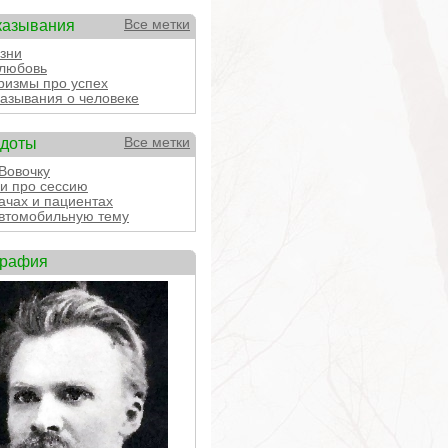
казывания
Все метки
зни
любовь
измы про успех
азывания о человеке
кдоты
Все метки
Вовочку
и про сессию
ачах и пациентах
втомобильную тему
графия