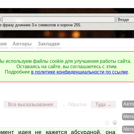
к
е фразу длиннее 3-х символов и короче 255.
ния
Авторы
Закладки
ы используем файлы cookie для улучшения работы сайта.
Оставаясь на сайте, вы соглашаетесь с этим.
Подробнее
в политике конфиденциальности по ссылке
.
Авто
Все высказыавания
← Обратно
Туда →
Метк
Метк
мент идея не кажется абсурдной, она