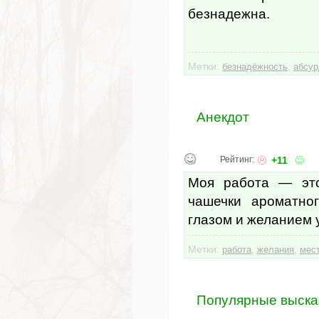
безнадежна.
Метки:
,
безнадёжность
абсур
Анекдот
Рейтинг:
+11
Моя работа — это
чашечки ароматно
глазом и желанием 
Метки:
,
,
работа
желания
мес
Популярные выска