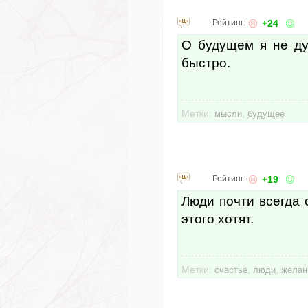
Рейтинг:
+24
О будущем я не ду
быстро.
Метки:
,
мысли
будущее
Рейтинг:
+19
Люди почти всегда 
этого хотят.
Метки:
,
,
счастье
люди
желан