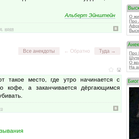
Выс
Альберт Эйнштейн
О жи
Про 
Афор
,
д
идея
Выск
Ане
Все анекдоты
← Обратно
Туда →
Про 
Шутк
О вр
На а
т такое место, где утро начинается с
Био
го кофе, а заканчивается дёргающимся
убивать.
то
зывания