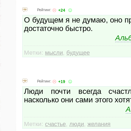
Рейтинг:
+24
О будущем я не думаю, оно пр
достаточно быстро.
Аль
Метки:
,
мысли
будущее
Рейтинг:
+19
Люди почти всегда счастл
насколько они сами этого хотят
А
Метки:
,
,
счастье
люди
желания