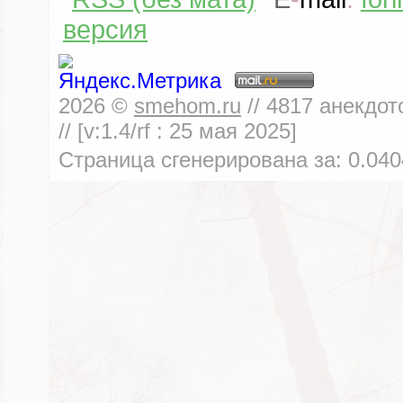
версия
2026
©
smehom.ru
//
4817
анекдот
// [v:1.4/rf :
25 мая 2025
]
Страница сгенерирована за:
0.040