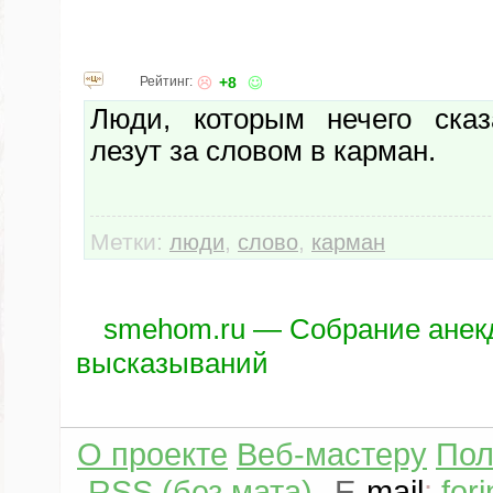
Рейтинг:
+8
Люди, которым нечего сказ
лезут за словом в карман.
Метки:
,
,
люди
слово
карман
smehom.ru — Собрание анек
высказываний
О проекте
Веб-мастеру
Пол
RSS (без мата)
E
-
mail
:
for