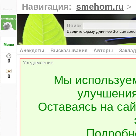
Навигация:
smehom.ru
>
Вверх ↑
Поиск
Введите фразу длиннее 3-х символов
Меню
Анекдоты
Высказывания
Авторы
Заклад
0
Уведомление
Мы используе
0
улучшения
Оставаясь на сай
Подроб