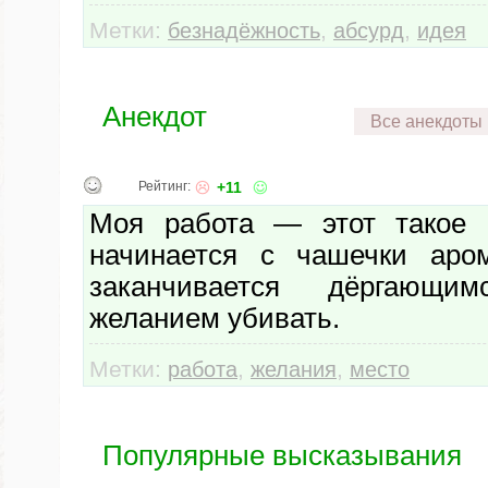
Метки:
,
,
безнадёжность
абсурд
идея
Анекдот
Все анекдоты
Рейтинг:
+11
Моя работа — этот такое м
начинается с чашечки аром
заканчивается дёргающ
желанием убивать.
Метки:
,
,
работа
желания
место
Популярные высказывания