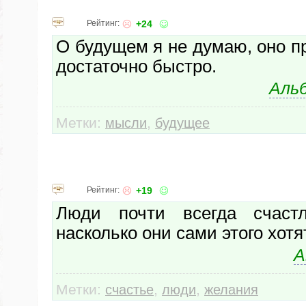
Рейтинг:
+24
О будущем я не думаю, оно пр
достаточно быстро.
Аль
Метки:
,
мысли
будущее
Рейтинг:
+19
Люди почти всегда счастл
насколько они сами этого хотят
А
Метки:
,
,
счастье
люди
желания