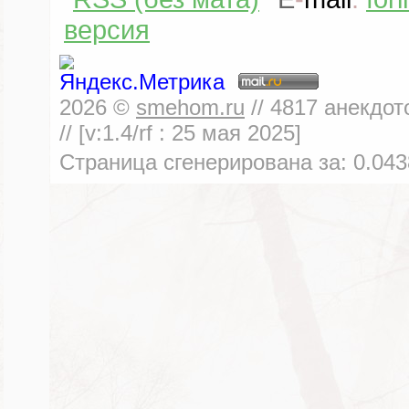
версия
2026
©
smehom.ru
//
4817
анекдот
// [v:1.4/rf :
25 мая 2025
]
Страница сгенерирована за:
0.043