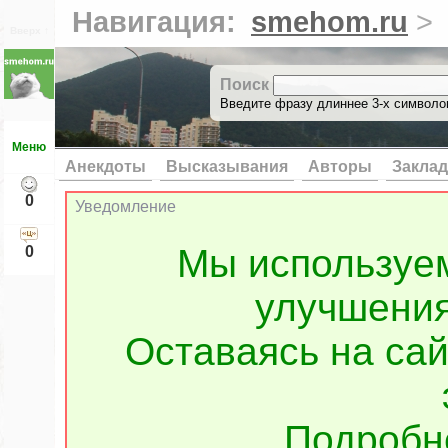
Навигация:
smehom.ru
>
Вверх ↑
Поиск
Введите фразу длиннее 3-х символов
Меню
Анекдоты
Высказывания
Авторы
Заклад
0
Уведомление
Мы используе
0
улучшения
Оставаясь на сай
Подроб