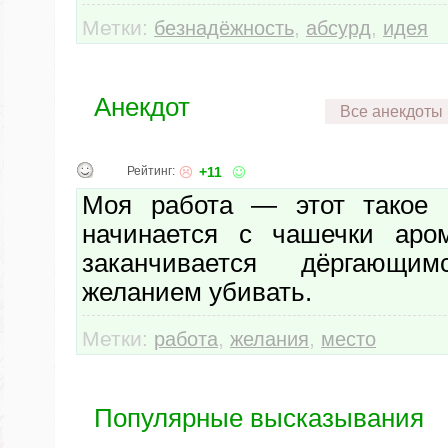
Метки:
,
,
безнадёжность
абсурд
идея
Анекдот
Все анекдоты
Рейтинг:
+11
Моя работа — этот такое м
начинается с чашечки аром
заканчивается дёргающ
желанием убивать.
Метки:
,
,
работа
желания
место
Популярные высказывания