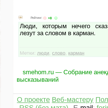
Рейтинг:
+8
Люди, которым нечего сказ
лезут за словом в карман.
Метки:
,
,
люди
слово
карман
smehom.ru — Собрание анек
высказываний
О проекте
Веб-мастеру
Пол
RSS (без мата)
E
-
mail
:
for