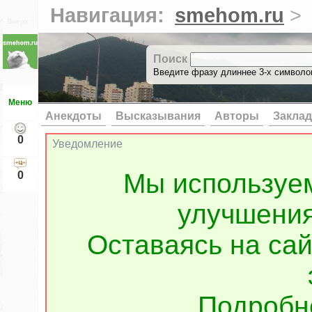
Навигация:
smehom.ru
>
Вверх ↑
Поиск
Введите фразу длиннее 3-х символов
Меню
Анекдоты
Высказывания
Авторы
Заклад
0
Уведомление
Мы используе
0
улучшения
Оставаясь на сай
Подроб