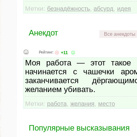
Метки:
,
,
безнадёжность
абсурд
идея
Анекдот
Все анекдоты
Рейтинг:
+11
Моя работа — этот такое м
начинается с чашечки аром
заканчивается дёргающ
желанием убивать.
Метки:
,
,
работа
желания
место
Популярные высказывания