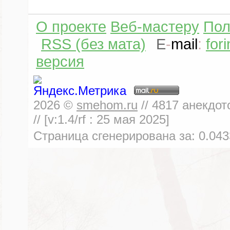
О проекте
Веб-мастеру
Пол
RSS (без мата)
E
-
mail
:
for
версия
2026
©
smehom.ru
//
4817
анекдот
// [v:1.4/rf :
25 мая 2025
]
Страница сгенерирована за:
0.043